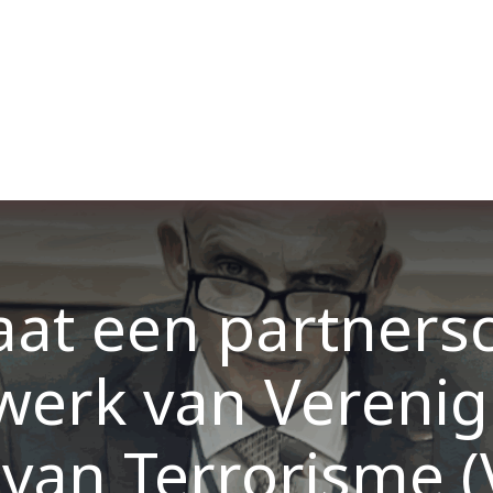
Over ons
Membership
Services
Blog
E
aat een partners
werk van Verenig
 van Terrorisme 