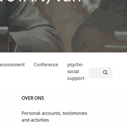
nouncement
Conference
psycho-
social
support
OVER ONS
Personal accounts, testimonies
and activities