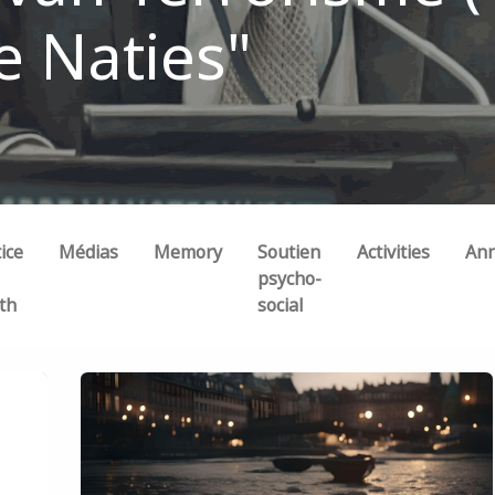
e Naties"
ice
Médias
Memory
Soutien
Activities
An
psycho-
th
social