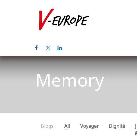
Home
Abo
Memory
Blogs:
All
Voyager
Dignité
J