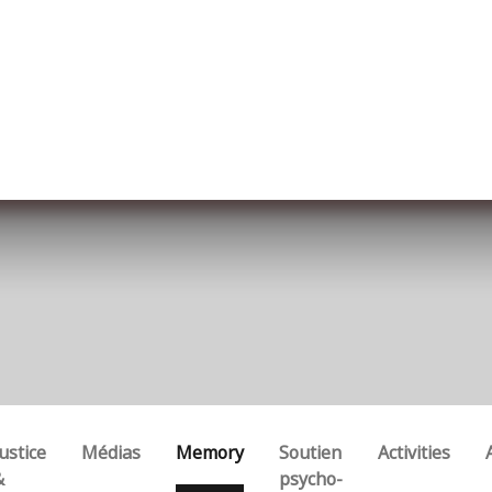
ut us
Membership
Services
Blog
Events
ustice
Médias
Memory
Soutien
Activities
&
psycho-