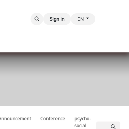
Contact us
Sign in
EN
Announcement
Conference
psycho-
social