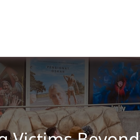
er uns
Membership
Services
Blog
Verans
g Victims Beyond