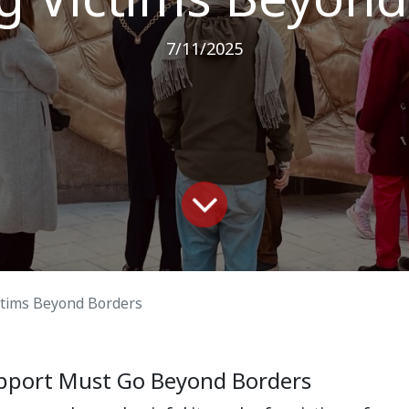
7/11/2025
ctims Beyond Borders
pport Must Go Beyond Borders