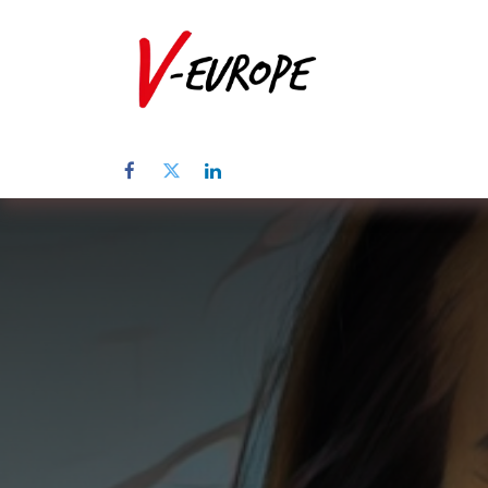
Home
Üb