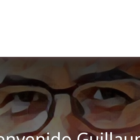
re nosotros
Membership
Services
Blog
E
envenido Guilla